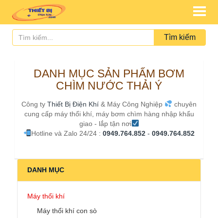
Tìm kiếm
DANH MỤC SẢN PHẨM BƠM
CHÌM NƯỚC THẢI Ý
Công ty
Thiết Bị Điện Khí
& Máy Công Nghiệp
chuyên
cung cấp máy thổi khí, máy bơm chìm hàng nhập khẩu
giao - lắp tận nơi
Hotline và Zalo 24/24 :
0949.764.852
-
0949.764.852
DANH MỤC
Máy thổi khí
Máy thổi khí con sò