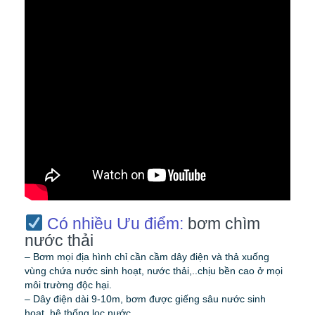
Có nhiều Ưu điểm:
bơm chìm
nước thải
– Bơm mọi địa hình chỉ cần cầm dây điện và thả xuống
vùng chứa nước sinh hoạt, nước thải,..chịu bền cao ở mọi
môi trường độc hại.
– Dây điện dài 9-10m, bơm được giếng sâu nước sinh
hoạt, hệ thống lọc nước,..