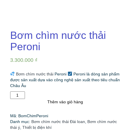
Bơm chìm nước thải
Peroni
3.300.000
₫
Bơm chìm nước thải
Peroni
Peroni là dòng sản phẩm
được sản xuất dựa vào công nghệ sản xuất theo tiêu chuẩn
Châu Âu
Bơm
chìm
Thêm vào giỏ hàng
nước
thải
Mã:
BomChimPeroni
Peroni
Danh mục:
Bơm chìm nước thải Đài loan
,
Bơm chìm nước
số
thải ý
,
Thiết bị điện khí
lượng