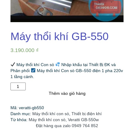
Máy thổi khí GB-550
3.190.000
₫
Máy thổi khí Con sò
Nhập khẩu tại Thiết Bị ĐK và
Phân phối
Máy thổi khí Con sò GB–550 điện 1 pha 220v
1 tầng cánh.
Máy
thổi
Thêm vào giỏ hàng
khí
GB-
Mã:
veratti-gb550
550
Danh mục:
Máy thổi khí con sò
,
Thiết bị điện khí
số
Từ khóa:
Máy thổi khí con sò
,
Veratti GB-550w
lượng
Đặt hàng qua zalo 0949 764 852