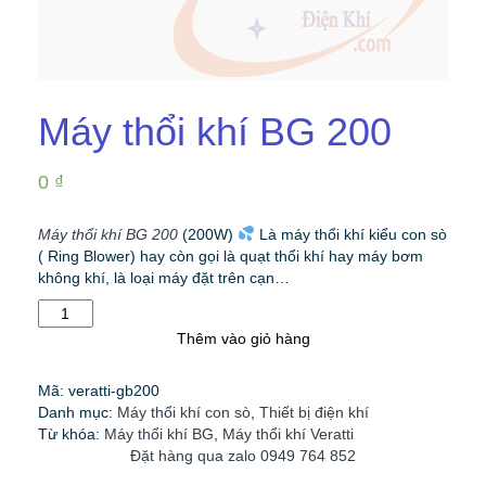
Máy thổi khí BG 200
0
₫
Máy thổi khí BG 200
(200W)
Là máy thổi khí kiểu con sò
( Ring Blower) hay còn gọi là quạt thổi khí hay máy bơm
không khí, là loại máy đặt trên cạn…
Máy
thổi
Thêm vào giỏ hàng
khí
BG
Mã:
veratti-gb200
200
Danh mục:
Máy thổi khí con sò
,
Thiết bị điện khí
số
Từ khóa:
Máy thổi khí BG
,
Máy thổi khí Veratti
lượng
Đặt hàng qua zalo 0949 764 852