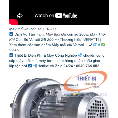
Máy thổi khí con sò GB-200
Dịch Vụ Tận Tâm.
Máy thổi khí
con sò 200w.
Máy Thổi
Khí
Con Sò Veratti
GB 200 =>
Thương hiệu: VERATTI |
Xem thêm các sản phẩm
Máy thổi khí
Veratti …
Video
Thiết Bị Điện Khí & Máy Công Nghiệp
chuyên cung
cấp máy thổi khí, máy bơm chìm hàng nhập khẩu giao –
lắp tận nơi
Hotline và Zalo 24/24 :
0949.764.852