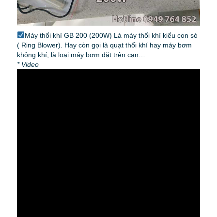
Máy thổi khí GB 200 (200W) Là máy thổi khí kiểu con sò
( Ring Blower). Hay còn gọi là quạt thổi khí hay máy bơm
không khí, là loại máy bơm đặt trên cạn…
* Video