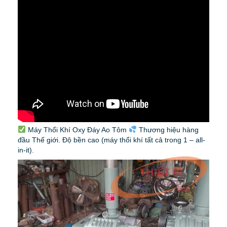
Máy Thổi Khí Oxy Đáy Ao Tôm
Thương hiệu hàng
đầu Thế giới. Độ bền cao (máy thổi khí tất cả trong 1 – all-
in-it).