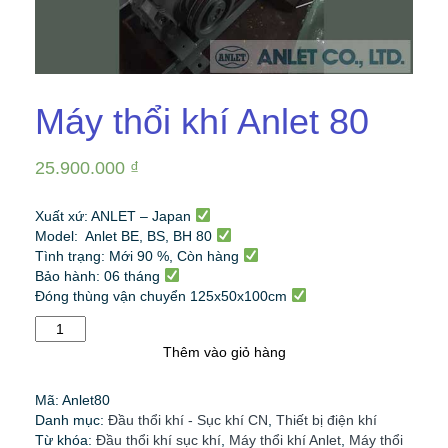
Máy thổi khí Anlet 80
25.900.000
₫
Xuất xứ: ANLET – Japan
Model: Anlet BE, BS, BH 80
Tình trạng: Mới 90 %, Còn hàng
Bảo hành: 06 tháng
Đóng thùng vận chuyển 125x50x100cm
Máy
thổi
Thêm vào giỏ hàng
khí
Anlet
Mã:
Anlet80
80
Danh mục:
Đầu thổi khí - Sục khí CN
,
Thiết bị điện khí
số
Từ khóa:
Đầu thổi khí sục khí
,
Máy thổi khí Anlet
,
Máy thổi
lượng