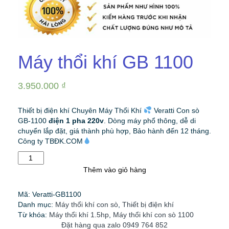
Máy thổi khí GB 1100
3.950.000
₫
Thiết bị điện khí Chuyên Máy Thổi Khí
Veratti Con sò
GB-1100
điện 1 pha 220v
. Dòng máy phổ thông, dễ di
chuyển lắp đặt, giá thành phù hợp, Bảo hành đến 12 tháng.
Công ty TBĐK.COM
Máy
thổi
Thêm vào giỏ hàng
khí
GB
Mã:
Veratti-GB1100
1100
Danh mục:
Máy thổi khí con sò
,
Thiết bị điện khí
số
Từ khóa:
Máy thổi khí 1.5hp
,
Máy thổi khí con sò 1100
lượng
Đặt hàng qua zalo 0949 764 852