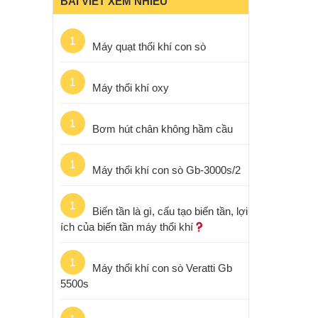
BÀI VIẾT XEM NHIỀU
1
Máy quạt thổi khí con sò
1
Máy thổi khí oxy
1
Bơm hút chân không hầm cầu
1
Máy thổi khí con sò Gb-3000s/2
1
Biến tần là gì, cấu tạo biến tần, lợi
ích của biến tần máy thổi khí
1
Máy thổi khí con sò Veratti Gb
5500s