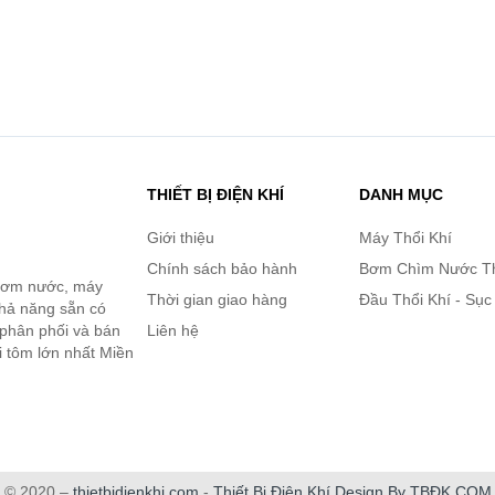
THIẾT BỊ ĐIỆN KHÍ
DANH MỤC
Giới thiệu
Máy Thổi Khí
Chính sách bảo hành
Bơm Chìm Nước T
 bơm nước, máy
Thời gian giao hàng
Đầu Thổi Khí - Sục
khả năng sẵn có
 phân phối và bán
Liên hệ
i tôm lớn nhất Miền
© 2020 –
thietbidienkhi.com
-
Thiết Bị Điện Khí Design By TBĐK.COM