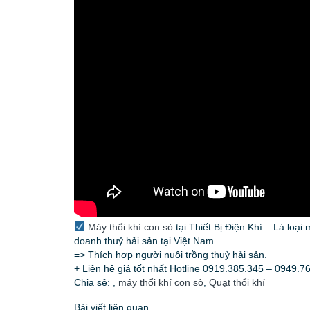
Máy thổi khí con sò
tại Thiết Bị Điện Khí – Là loại
doanh thuỷ hải sản tại Việt Nam.
=> Thích hợp người nuôi trồng thuỷ hải sản.
+ Liên hệ giá tốt nhất Hotline 0919.385.345 – 0949.7
Chia sẻ:
,
máy thổi khí con sò
,
Quạt thổi khí
Bài viết liên quan