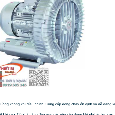
 luồng không khí điều chỉnh. Cung cấp dòng chảy ổn định và dễ dàng k
 khí cao. Có khả năng đáp ứng các yêu cầu dòng khí nhỏ áp lực cao.