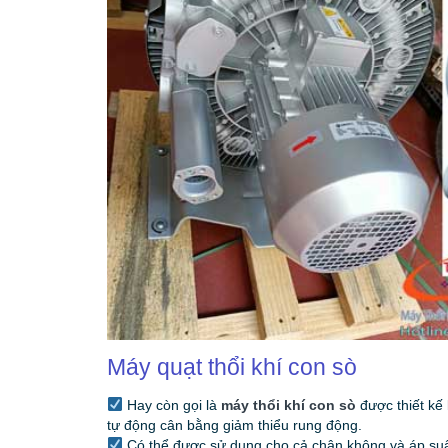
Máy quạt thổi khí con sò
Hay còn gọi là
máy thổi khí con sò
được thiết kế
tự động cân bằng giảm thiểu rung động.
Có thể được sử dụng cho cả chân không và áp suất