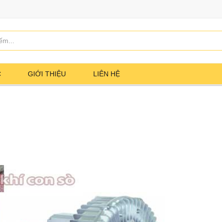
C
GIỚI THIỆU
LIÊN HỆ