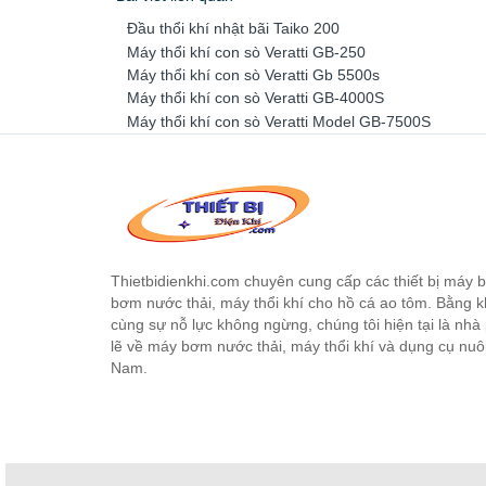
Đầu thổi khí nhật bãi Taiko 200
Máy thổi khí con sò Veratti GB-250
Máy thổi khí con sò Veratti Gb 5500s
Máy thổi khí con sò Veratti GB-4000S
Máy thổi khí con sò Veratti Model GB-7500S
Thietbidienkhi.com chuyên cung cấp các thiết bị máy
bơm nước thải, máy thổi khí cho hồ cá ao tôm. Bằng 
cùng sự nỗ lực không ngừng, chúng tôi hiện tại là nhà
lẽ về máy bơm nước thải, máy thổi khí và dụng cụ nuô
Nam.