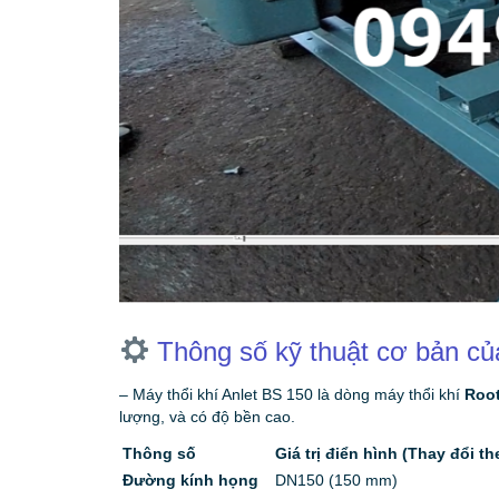
Thông số kỹ thuật cơ bản củ
– Máy thổi khí Anlet BS 150 là dòng máy thổi khí
Root
lượng, và có độ bền cao.
Thông số
Giá trị điển hình (Thay đổi t
Đường kính họng
DN150 (150 mm)