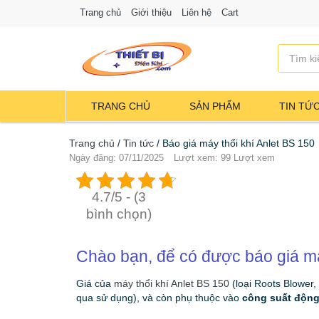
Trang chủ
Giới thiệu
Liên hệ
Cart
TRANG CHỦ
SẢN PHẨM
TIN TỨ
Trang chủ
/
Tin tức
/
Báo giá máy thổi khí Anlet BS 150
Ngày đăng: 07/11/2025
Lượt xem: 99 Lượt xem
4.7/5 - (3
bình chọn)
Chào bạn, để có được báo giá má
Giá của
máy thổi khí Anlet BS 150
(loại Roots Blower,
qua sử dụng), và còn phụ thuộc vào
công suất động