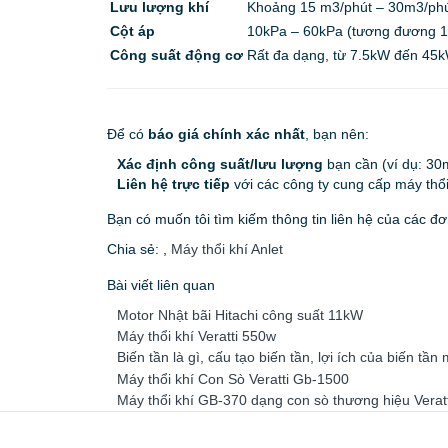
Lưu lượng khí
Khoảng
15 m3/phút – 30m3/ph
Cột áp
10kPa – 60kPa
(tương đương
Công suất động cơ
Rất đa dạng, từ
7.5kW
đến
45
Để có
báo giá chính xác nhất
, bạn nên:
Xác định công suất/lưu lượng
bạn cần (ví dụ:
30
Liên hệ trực tiếp
với các công ty cung cấp máy thổi
Bạn có muốn tôi tìm kiếm thông tin liên hệ của các đ
Chia sẻ:
,
Máy thổi khí Anlet
Bài viết liên quan
Motor Nhật bãi Hitachi công suất 11kW
Máy thổi khí Veratti 550w
Biến tần là gì, cấu tạo biến tần, lợi ích của biến tần 
Máy thổi khí Con Sò Veratti Gb-1500
Máy thổi khí GB-370 dạng con sò thương hiệu Veratt