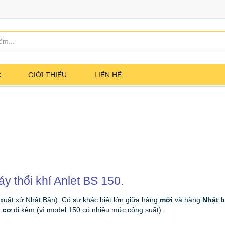
C
GIỚI THIỆU
LIÊN HỆ
y thổi khí Anlet BS 150.
 xuất xứ Nhật Bản). Có sự khác biệt lớn giữa hàng
mới
và hàng
Nhật b
 cơ
đi kèm (vì model 150 có nhiều mức công suất).