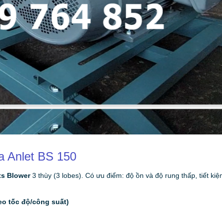
a Anlet BS 150
s Blower
3 thùy (3 lobes). Có ưu điểm: độ ồn và độ rung thấp, tiết ki
heo tốc độ/công suất)