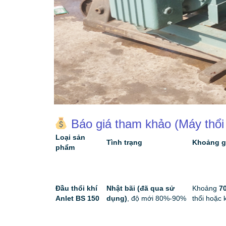
Báo giá tham khảo (Máy thổi 
Loại sản
Tình trạng
Khoảng g
phẩm
Đầu thổi khí
Nhật bãi (đã qua sử
Khoảng
7
Anlet BS 150
dụng)
, độ mới 80%-90%
thổi hoặc 