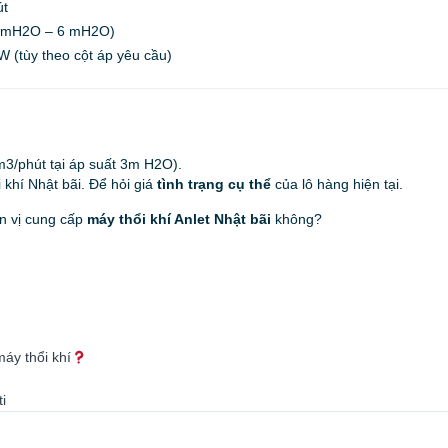
út
1mH2O – 6 mH2O
)
kW
(tùy theo cột áp yêu cầu)
m3/phút
tại áp suất
3m H2O
).
 khí Nhật bãi. Để hỏi giá
tình trạng cụ thể
của lô hàng hiện tại.
ơn vị cung cấp
máy thổi khí Anlet Nhật bãi
không?
máy thổi khí
i