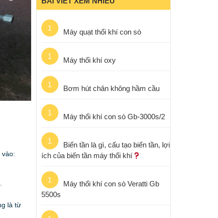
BÀI VIẾT XEM NHIỀU
1
Máy quạt thổi khí con sò
1
Máy thổi khí oxy
1
Bơm hút chân không hầm cầu
1
Máy thổi khí con sò Gb-3000s/2
1
Biến tần là gì, cấu tạo biến tần, lợi
 vào:
ích của biến tần máy thổi khí
1
.
Máy thổi khí con sò Veratti Gb
5500s
g là từ