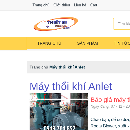
Trang chủ
Giới thiệu
Liên hệ
Cart
TRANG CHỦ
SẢN PHẨM
TIN TỨ
Trang chủ
Máy thổi khí Anlet
Máy thổi khí Anlet
Báo giá máy t
Ngày đăng: 07 - 11 - 2
Chào bạn, để có được
Roots Blower, xuất 