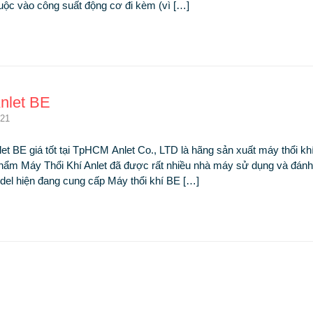
uộc vào công suất động cơ đi kèm (vì […]
Anlet BE
021
let BE giá tốt tại TpHCM
Anlet Co., LTD là hãng sản xuất máy thổi kh
hẩm Máy Thổi Khí Anlet đã được rất nhiều nhà máy sử dụng và đánh 
el hiện đang cung cấp Máy thổi khí BE […]