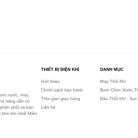
THIẾT BỊ ĐIỆN KHÍ
DANH MỤC
Giới thiệu
Máy Thổi Khí
Chính sách bảo hành
Bơm Chìm Nước T
 bơm nước, máy
Thời gian giao hàng
Đầu Thổi Khí - Sục
khả năng sẵn có
 phân phối và bán
Liên hệ
i tôm lớn nhất Miền