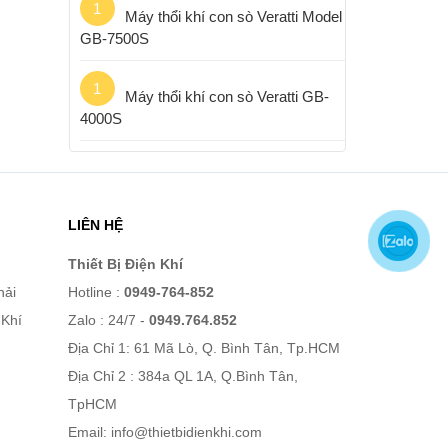
1
Máy thổi khí con sò Veratti Model
GB-7500S
1
Máy thổi khí con sò Veratti GB-
4000S
LIÊN HỆ
Thiết Bị Điện Khí
hải
Hotline :
0949-764-852
 Khí
Zalo : 24/7 -
0949.764.852
Địa Chỉ 1: 61 Mã Lò, Q. Bình Tân, Tp.HCM
Địa Chỉ 2 : 384a QL 1A, Q.Bình Tân,
TpHCM
Email:
info@thietbidienkhi.com