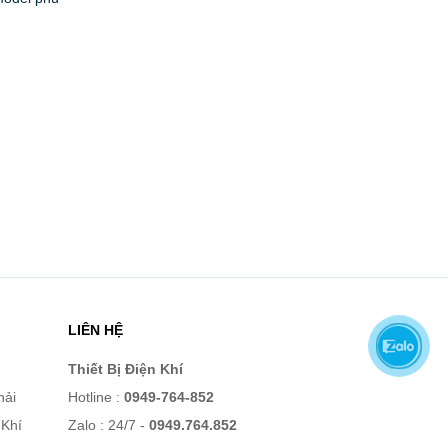
LIÊN HỆ
Thiết Bị Điện Khí
hải
Hotline :
0949-764-852
 Khí
Zalo : 24/7 -
0949.764.852