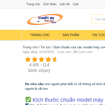
Trang chủ
Giới thiệu
Liên hệ
Cart
TRANG CHỦ
SẢN PHẨM
TIN TỨ
Trang chủ
/
Tin tức
/
Size chuẩn của các model máy co
Ngày đăng: 14/10/2021
Lượt xem: 394 Lượt xem
4.6/5 - (14
bình chọn)
Do nhu cầu
mọi người phải biết rỏ về thông số kích 
người là rất lơn.
Kích thước chuẩn model máy t