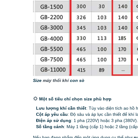
Size
máy thổi khí
con sò
Một số tiêu chí chọn size phù hợp
Lưu lượng khí cần thiết
: Tùy vào diện tích ao hồ 
Cột áp yêu cầu
: Độ sâu và áp lực cần thiết để khí l
Điện áp sử dụng
: 1 pha (220V) hoặc 3 pha (380V).
Số tầng cánh
: Máy 1 tầng (cấp 1) hoặc 2 tầng (cấp
Nếu bạn đang nhắm đến một ứng dụng cụ thể như
n