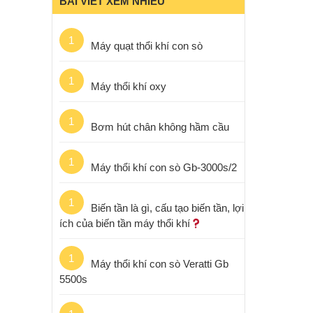
BÀI VIẾT XEM NHIỀU
1
Máy quạt thổi khí con sò
1
Máy thổi khí oxy
1
Bơm hút chân không hầm cầu
1
Máy thổi khí con sò Gb-3000s/2
1
Biến tần là gì, cấu tạo biến tần, lợi
ích của biến tần máy thổi khí
1
Máy thổi khí con sò Veratti Gb
5500s