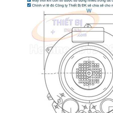
Máy thổi khí con sò được sử dụng nhiều trong tất 
Chính vì lẽ đó Công ty Thiết Bị ĐK sẽ chia sẽ ch