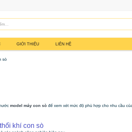
C
GIỚI THIỆU
LIÊN HỆ
n sò
thước
model máy con sò
để xem xét mức độ phù hợp cho nhu cầu củ
hổi khí con sò