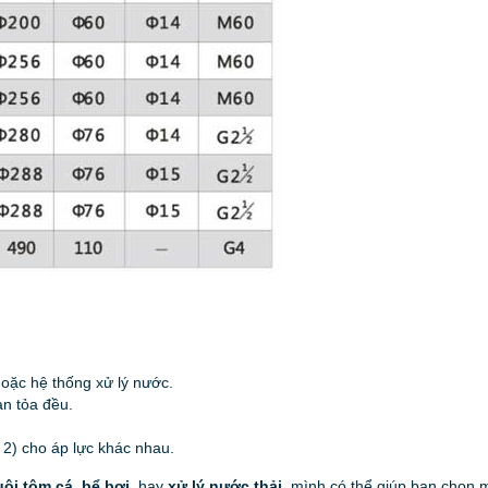
hoặc hệ thống xử lý nước.
an tỏa đều.
 2) cho áp lực khác nhau.
uôi tôm cá
,
bể bơi
, hay
xử lý nước thải
, mình có thể giúp bạn chọn 